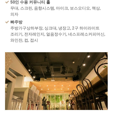
50인 수용 커뮤니티 홀
무대, 스크린, 음향시스템, 마이크, 보스오디오, 책상,
의자
빠주방
주방가구상하부장, 싱크대, 냉장고, 2구 하이라이트
조리기, 전자레인지, 얼음정수기, 네스프레소커피머신,
와인잔, 컵, 접시